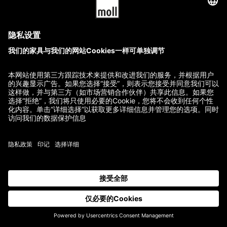
AGB
Impressum
Versandkosten und -bedingungen
Datenschutzerklärung
Widerrufsbelehrung
Kontakt
2. Markt Bewertungsrechner
护理说明
担保书