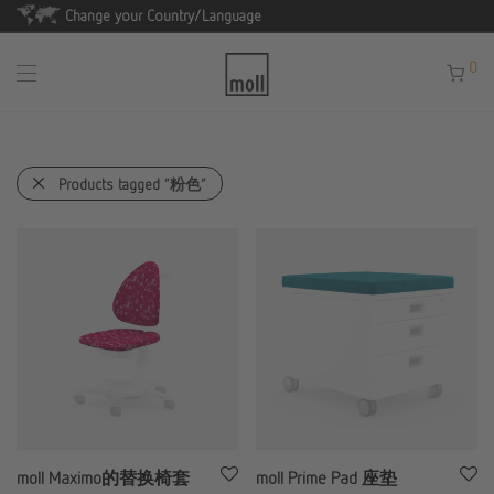
Change your Country/Language
0
Products tagged
“粉色”
moll Maximo的替换椅套
moll Prime Pad 座垫