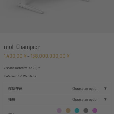
moll Champion
1.400,00
¥
138.000.000,00
¥
–
Versandkostenfrei ab 75,-€
Lieferzeit:
3-5 Werktage
模型变体
Choose an option
抽屉
Choose an option