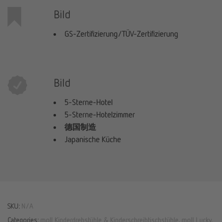
Bild
GS-Zertifizierung/TÜV-Zertifizierung
Bild
5-Sterne-Hotel
5-Sterne-Hotelzimmer
德国制造
Japanische Küche
SKU:
N/A
Categories:
moll Kinderdrehstühle & Kinderschreibtischstühle
,
moll Lucky
,