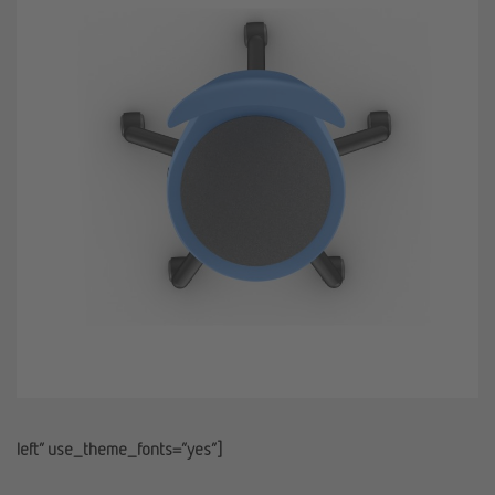
left” use_theme_fonts=”yes”]