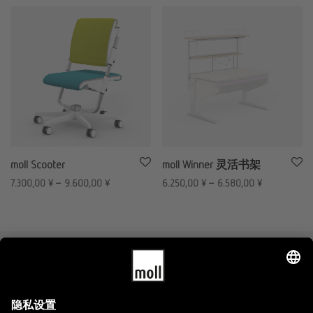
moll Scooter
moll Winner 灵活书架
7.300,00
¥
–
9.600,00
¥
6.250,00
¥
–
6.580,00
¥
AGB
Impressum