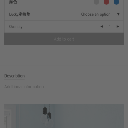
颜色
Lucky座椅垫
Choose an option
Quantity
Add to cart
Description
Additional information