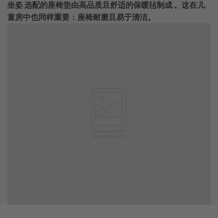
坐姿.选配的座椅垫由高品质且舒适的保暖毡制成.。这在儿
童房中也同样重要：座椅耐磨且易于清洁。