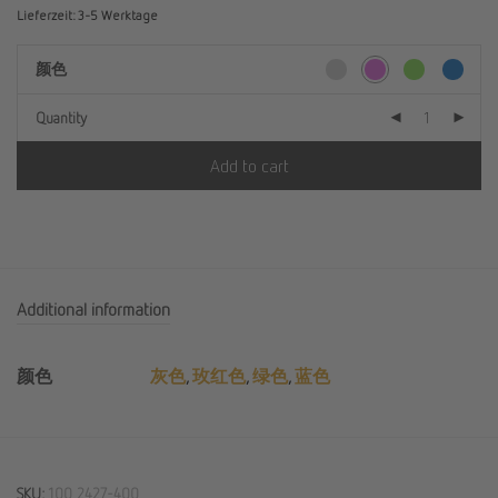
Lieferzeit:
3-5 Werktage
颜色
Quantity
Add to cart
Additional information
颜色
灰色
,
玫红色
,
绿色
,
蓝色
SKU:
100 2427-400