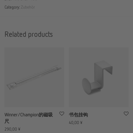
Category:
Zubehör
Related products
Winner/Champion的磁吸
书包挂钩
尺
40,00
¥
290,00
¥